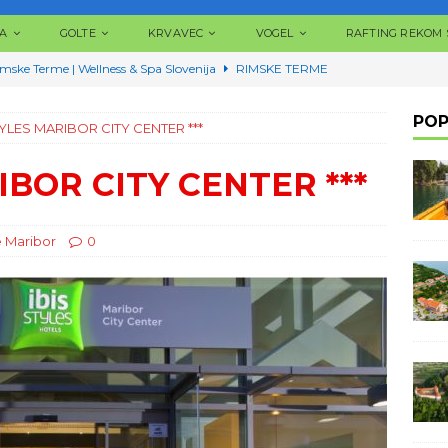
A
GOLTE
KRVAVEC
VOGEL
RAFTING REKOM
mske Terme | Wellness & Spa Slovenija
RIMSKE TERME
rme Laško | Wellness & Spa Slovenija
TERME LAŠKO
POP
TYLES MARIBOR CITY CENTER ***
rme Olimia | Wellness & Spa Slovenija
TERME OLIMIA
rme Čatež | Wellness & Spa Slovenija
TERME ČATEŽ
IBOR CITY CENTER ***
ovenija | Najlepše Terme u Sloveniji | Wellness & Spa Slovenija
 Maribor
0