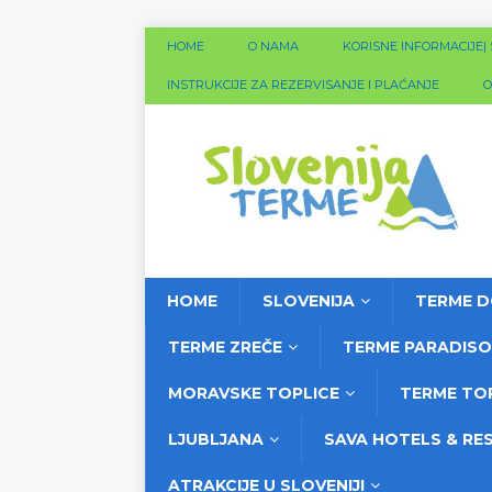
HOME
O NAMA
KORISNE INFORMACIJE|
INSTRUKCIJE ZA REZERVISANJE I PLAĆANJE
O
HOME
SLOVENIJA
TERME 
TERME ZREČE
TERME PARADISO
MORAVSKE TOPLICE
TERME TO
LJUBLJANA
SAVA HOTELS & RE
ATRAKCIJE U SLOVENIJI