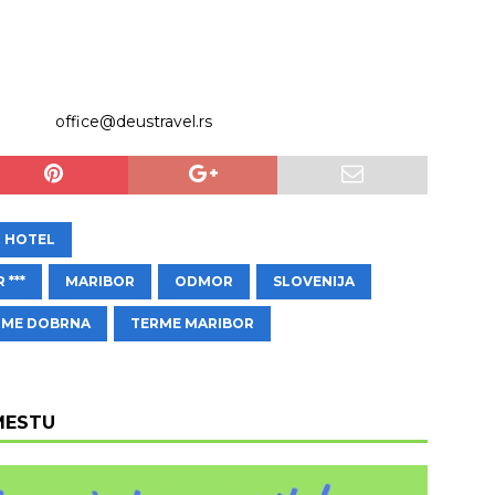
office@deustravel.rs
HOTEL
 ***
MARIBOR
ODMOR
SLOVENIJA
RME DOBRNA
TERME MARIBOR
MESTU