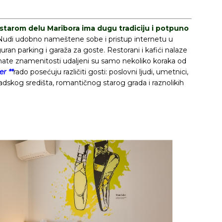
starom delu Maribora ima dugu tradiciju i potpuno
udi udobno nameštene sobe i pristup internetu u
ran parking i garaža za goste. Restorani i kafići nalaze
oznate znamenitosti udaljeni su samo nekoliko koraka od
er **
rado posećuju različiti gosti: poslovni ljudi, umetnici,
adskog središta, romantičnog starog grada i raznolikih