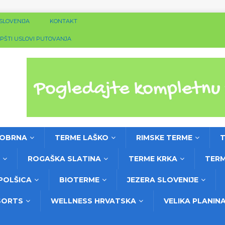
 SLOVENIJA
KONTAKT
PŠTI USLOVI PUTOVANJA
DOBRNA
TERME LAŠKO
RIMSKE TERME
T
ROGAŠKA SLATINA
TERME KRKA
TERM
POLŠICA
BIOTERME
JEZERA SLOVENIJE
SORTS
WELLNESS HRVATSKA
VELIKA PLANIN