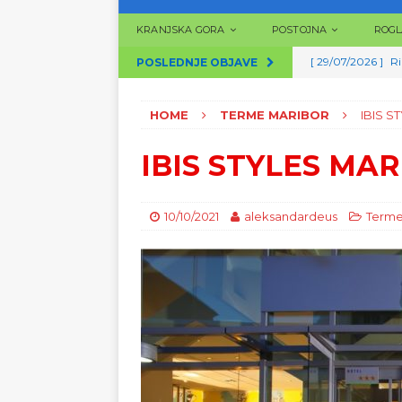
KRANJSKA GORA
POSTOJNA
ROGL
[ 29/07/2026 ]
Ri
POSLEDNJE OBJAVE
[ 29/07/2026 ]
Te
HOME
TERME MARIBOR
IBIS S
[ 29/07/2026 ]
Te
[ 28/07/2026 ]
Te
IBIS STYLES MAR
[ 29/07/2026 ]
Sl
SLOVENIJA
10/10/2021
aleksandardeus
Terme