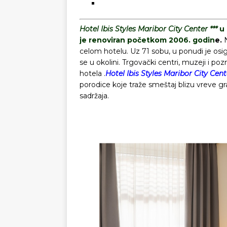
Hotel Ibis Styles Maribor City Center ***
u 
je renoviran početkom 2006. godin
e.
N
celom hotelu. Uz 71 sobu, u ponudi je osigu
se u okolini. Trgovački centri, muzeji i p
hotela .
Hotel Ibis Styles Maribor City Cent
porodice koje traže smeštaj blizu vreve gr
sadržaja.