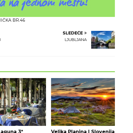
IČKA BR.46
SLEDEĆE
I
LJUBLJANA
Laguna 3*
Velika Planina | Slovenija