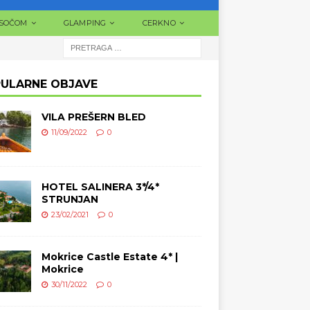
 SOČOM
GLAMPING
CERKNO
ULARNE OBJAVE
VILA PREŠERN BLED
11/09/2022
0
HOTEL SALINERA 3*/4*
STRUNJAN
23/02/2021
0
Mokrice Castle Estate 4* |
Mokrice
30/11/2022
0