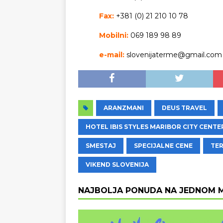
Fax:
+381 (0) 21 210 10 78
Mobilni:
069 189 98 89
e-mail:
slovenijaterme@gmail.com
ARANZMANI
DEUS TRAVEL
HOTEL IBIS STYLES MARIBOR CITY CENTER
SMESTAJ
SPECIJALNE CENE
TE
VIKEND SLOVENIJA
NAJBOLJA PONUDA NA JEDNOM 