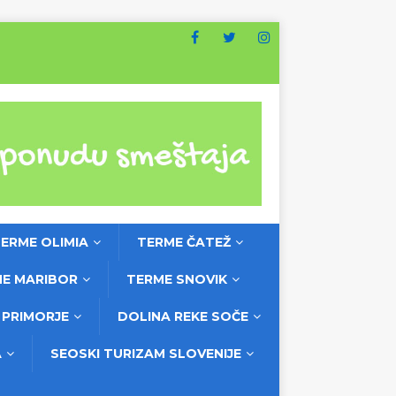
ERME OLIMIA
TERME ČATEŽ
E MARIBOR
TERME SNOVIK
PRIMORJE
DOLINA REKE SOČE
A
SEOSKI TURIZAM SLOVENIJE