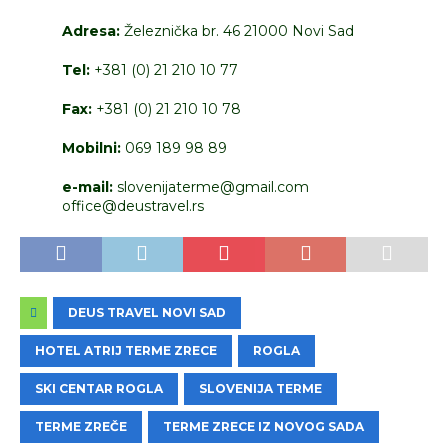
Adresa:
Železnička br. 46 21000 Novi Sad
Tel:
+381 (0) 21 210 10 77
Fax:
+381 (0) 21 210 10 78
Mobilni:
069 189 98 89
e-mail:
slovenijaterme@gmail.com
office@deustravel.rs
DEUS TRAVEL NOVI SAD
HOTEL ATRIJ TERME ZRECE
ROGLA
SKI CENTAR ROGLA
SLOVENIJA TERME
TERME ZREČE
TERME ZRECE IZ NOVOG SADA