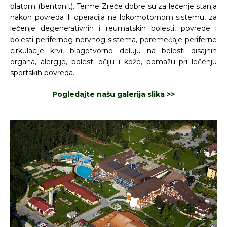
blatom (bentonit). Terme Zreče dobre su za lečenje stanja
nakon povreda ili operacija na lokomotornom sistemu, za
lečenje degenerativnih i reumatskih bolesti, povrede i
bolesti perifernog nervnog sistema, poremećaje periferne
cirkulacije krvi, blagotvorno deluju na bolesti disajnih
organa, alergije, bolesti očiju i kože, pomažu pri lečenju
sportskih povreda.
Pogledajte našu galerija slika >>