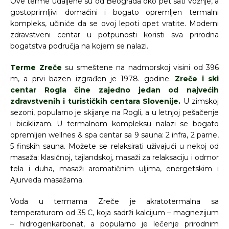
Ove terme udaljene su od Beograda oko pet sati vožnje, a
gostoprimljivi domaćini i bogato opremljen termalni
kompleks, učiniće da se ovoj lepoti opet vratite. Moderni
zdravstveni centar u potpunosti koristi sva prirodna
bogatstva područja na kojem se nalazi.
Terme Zreče
su smeštene na nadmorskoj visini od 396
m, a prvi bazen izgrađen je 1978. godine.
Zreče i ski
centar Rogla čine zajedno jedan od najvećih
zdravstvenih i turističkih centara Slovenije.
U zimskoj
sezoni, popularno je skijanje na Rogli, a u letnjoj pešačenje
i biciklizam. U termalnom kompleksu nalazi se bogato
opremljen wellnes & spa centar sa 9 sauna: 2 infra, 2 parne,
5 finskih sauna. Možete se relaksirati uživajući u nekoj od
masaža: klasičnoj, tajlandskoj, masaži za relaksaciju i odmor
tela i duha, masaži aromatičnim uljima, energetskim i
Ajurveda masažama.
Voda u termama Zreče je akratotermalna sa
temperaturom od 35 C, koja sadrži kalcijum – magnezijum
– hidrogenkarbonat, a popularno je lečenje prirodnim