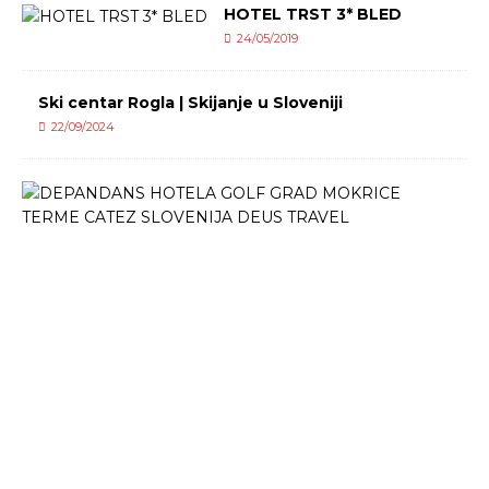
HOTEL TRST 3* BLED
24/05/2019
Ski centar Rogla | Skijanje u Sloveniji
22/09/2024
D
E
P
A
N
D
A
N
S
H
O
T
E
L
A
G