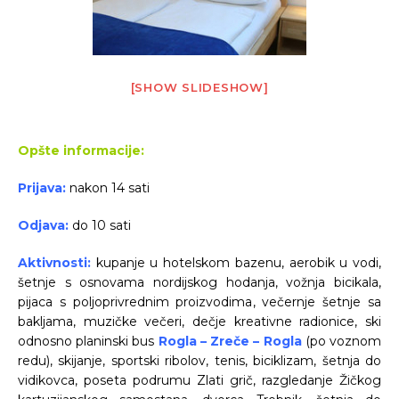
[SHOW SLIDESHOW]
Opšte informacije:
Prijava:
nakon 14 sati
Odjava:
do 10 sati
Aktivnosti:
kupanje u hotelskom bazenu, aerobik u vodi,
šetnje s osnovama nordijskog hodanja, vožnja bicikala,
pijaca s poljoprivrednim proizvodima, večernje šetnje sa
bakljama, muzičke večeri, dečje kreativne radionice, ski
odnosno planinski bus
Rogla – Zreče – Rogla
(po voznom
redu), skijanje, sportski ribolov, tenis, biciklizam, šetnja do
vidikovca, poseta podrumu Zlati grič, razgledanje Žičkog