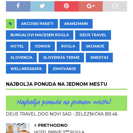
AKCIJSKI PAKETI
ARANZMANI
BUNGALOVI MACESEN ROGLA
DEUS TRAVEL
HOTEL
ODMOR
ROGLA
SKIJANJE
SLOVENIJA
SLOVENIJA TERME
SMESTAJ
WELLNESS&SPA
ZIMOVANJE
NAJBOLJA PONUDA NA JEDNOM MESTU
DEUS TRAVEL DOO NOVI SAD - ŽELEZNIČKA BR.46
PRETHODNO
HOTEL BRINJE 3*** ROGLA