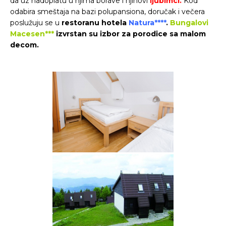
da uz nadoplatu u njima borave i njihovi
ljubimci.
Kod
odabira smeštaja na bazi polupansiona, doručak i večera
poslužuju se u
restoranu hotela
Natura****
.
Bungalovi
Macesen***
izvrstan su izbor za porodice sa malom
decom.