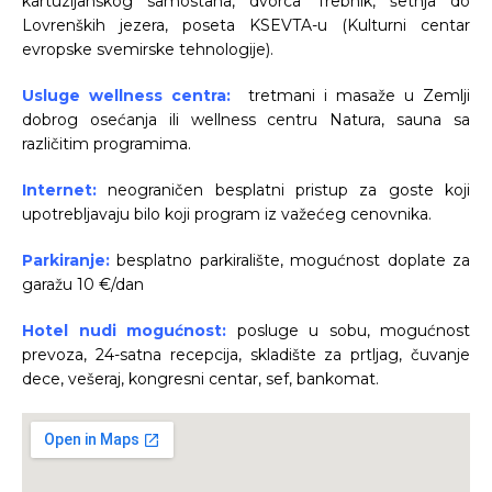
kartuzijanskog samostana, dvorca Trebnik, šetnja do
Lovrenških jezera, poseta KSEVTA-u (Kulturni centar
evropske svemirske tehnologije).
Usluge wellness centra:
tretmani i masaže u Zemlji
dobrog osećanja ili wellness centru Natura, sauna sa
različitim programima.
Internet:
neograničen besplatni pristup za goste koji
upotrebljavaju bilo koji program iz važećeg cenovnika.
Parkiranje:
besplatno parkiralište, mogućnost doplate za
garažu 10 €/dan
Hotel nudi mogućnost:
posluge u sobu, mogućnost
prevoza, 24-satna recepcija, skladište za prtljag, čuvanje
dece, vešeraj, kongresni centar, sef, bankomat.